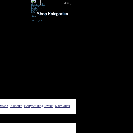
für 34-Jährigen
(4268)
Shop Kategorien
Frauen Fitness
Trainingsbooster
Weight Gainer
Vor dem Training
Vitamine & mehr
Testo Booster
Superfood
Nach dem Training
Kohlenhydrate
Fertigdrinks
Creatine
Aminosäuren
Riegel
Low Carb
Diät/Abnehmen
Proteine/Eiweiss
Attack
Kontakt
Bodybuilding Szene
Nach oben