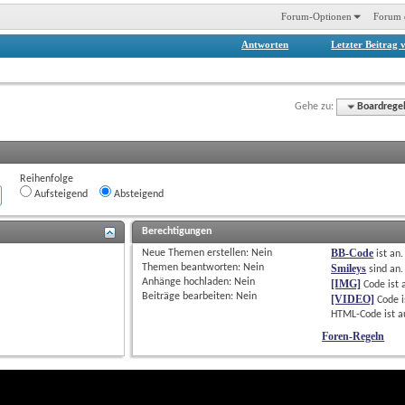
Forum-Optionen
Forum 
Antworten
Letzter Beitrag 
Gehe zu:
Boardrege
Reihenfolge
Aufsteigend
Absteigend
Berechtigungen
BB-Code
Neue Themen erstellen: 
Nein
ist
an
.
Themen beantworten: 
Nein
Smileys
sind
an
.
Anhänge hochladen: 
Nein
[IMG]
Code ist
Beiträge bearbeiten: 
Nein
[VIDEO]
Code i
HTML-Code ist
a
Foren-Regeln