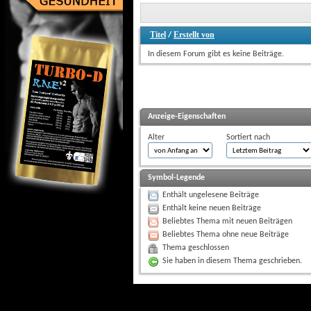
Titel
Erstellt von
 / 
In diesem Forum gibt es keine Beiträge.
Anzeige-Eigenschaften
Alter
Sortiert nach
Symbol-Legende
Enthält ungelesene Beiträge
Enthält keine neuen Beiträge
Beliebtes Thema mit neuen Beiträgen
Beliebtes Thema ohne neue Beiträge
Thema geschlossen
Sie haben in diesem Thema geschrieben.