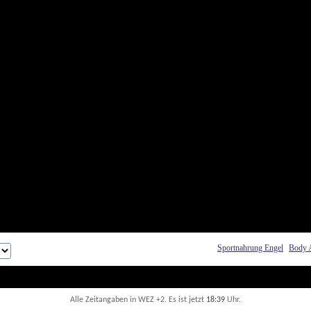
Sportnahrung Engel
Body 
Alle Zeitangaben in WEZ +2. Es ist jetzt
18:39
 Uhr.