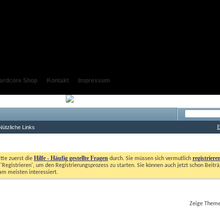
ardcore Shop
Kontakt
Impressum
E
Nützliche Links
Hilfe - Häufig gestellte Fragen
registriere
itte zuerst die
durch. Sie müssen sich vermutlich
'Registrieren', um den Registrierungsprozess zu starten. Sie können auch jetzt schon Beiträg
m meisten interessiert. 
Zeige Themen