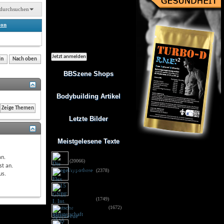
Ich möchte regelmäßig interessante
Angebote per eMail erhalten. Meine
durchsuchen
eMail-Adresse wird nicht an andere
Unternehmen weitergegeben. Diese
von
Einwilligung zur Nutzung meiner
eMail-Adresse für Werbezwecke kann
ich jederzeit mit Wirkung für die
Zukunft widerrufen.
ln
Nach oben
BBSzene Shops
Bodybuilding Artikel
Letzte Bilder
Meistgelesene Texte
Die Spiegelhypothese
an
.
(20066)
st
an
.
Flex 05/15
(2378)
us
.
GNBF I. Int. Deutsche
Meisterschaft 2015 - 
Fotos DSG
(1749)
Sportrevue 6/15
(1672)
Anabolika: Geldstrafe