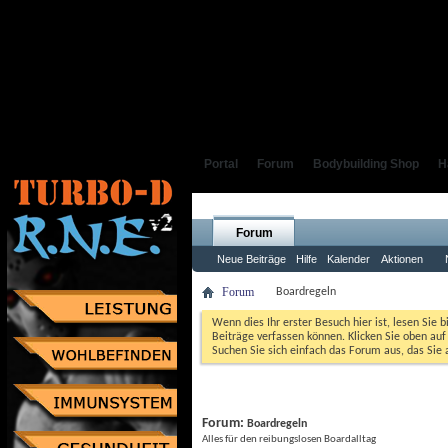
Portal
Forum
Bodybuilding Shop
H
Forum
Neue Beiträge
Hilfe
Kalender
Aktionen
Forum
Boardregeln
Wenn dies Ihr erster Besuch hier ist, lesen Sie b
Beiträge verfassen können. Klicken Sie oben auf 
Suchen Sie sich einfach das Forum aus, das Sie a
Forum: 
Boardregeln
Alles für den reibungslosen Boardalltag