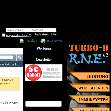
Registrieren
 | 
Hilfe
Angemeldet bleiben?
Werbung
Newsletter
rweiterte Suche
n
, bevor Sie 
e lesen. 
Jetzt zum Newsletter anmelden
und Gutschein über 10% 
Rabatt sichern!
eMail Adresse
 0 bis 0 von 0