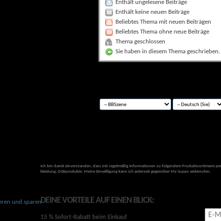
Enthält ungelesene Beiträge
Enthält keine neuen Beiträge
Beliebtes Thema mit neuen Beiträgen
Beliebtes Thema ohne neue Beiträge
Thema geschlossen
Sie haben in diesem Thema geschrieben.
Ich bin damit einverstanden, dass mir regelmäßig Informationen zu folgendem Produktsortiment per
kleidung, Diätprodukte. Meine Einwilligung kann ich jederzeit gegenüber My Supps widerrufen.
DEINE VORTEILE AUF EINEN BLICK:
NEWSLETTER ABONNIEREN &
15 % Sofort-Rabatt beim Einkauf