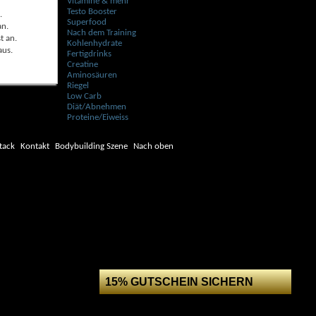
Vitamine & mehr
Testo Booster
n
.
Superfood
an
.
Nach dem Training
st
an
.
Kohlenhydrate
aus
.
Fertigdrinks
Creatine
Aminosäuren
Riegel
Low Carb
Diät/Abnehmen
Proteine/Eiweiss
tack
Kontakt
Bodybuilding Szene
Nach oben
15% GUTSCHEIN SICHERN