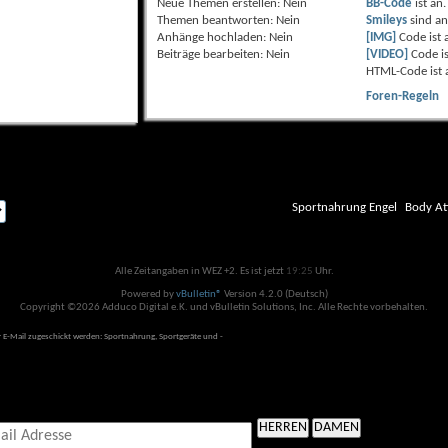
Neue Themen erstellen:
Nein
BB-Code
ist
an
.
Themen beantworten:
Nein
Smileys
sind
a
Anhänge hochladen:
Nein
[IMG]
Code ist
Beiträge bearbeiten:
Nein
[VIDEO]
Code i
HTML-Code ist
Foren-Regeln
Sportnahrung Engel
Body At
Alle Zeitangaben in WEZ +2. Es ist jetzt
19:25
Uhr.
Powered by
vBulletin®
Version 4.2.0 (Deutsch)
Copyright ©2026 Adduco Digital e.K. und vBulletin Solutions, Inc. Alle Rechte vorbehalten.
 E-Mail zugeschickt werden: Sportnahrung, Sportgeräte und -
HERREN
DAMEN