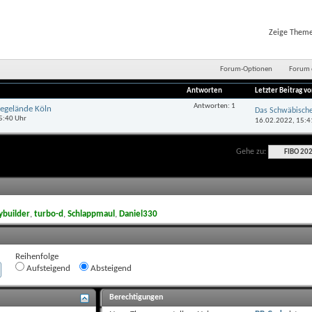
Zeige Themen
Forum-Optionen
Forum 
Antworten
Letzter Beitrag v
Antworten:
1
segelände Köln
Das Schwäbisch
5:40 Uhr
16.02.2022,
15:4
Gehe zu:
FIBO 20
builder
,
turbo-d
,
Schlappmaul
,
Daniel330
Reihenfolge
Aufsteigend
Absteigend
Berechtigungen