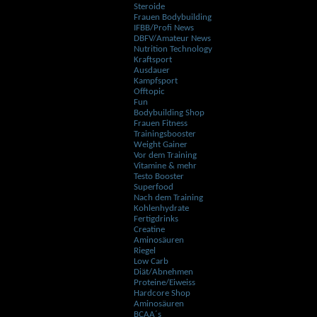
Steroide
Frauen Bodybuilding
IFBB/Profi News
DBFV/Amateur News
Nutrition Technology
Kraftsport
Ausdauer
Kampfsport
Offtopic
Fun
Bodybuilding Shop
Frauen Fitness
Trainingsbooster
Weight Gainer
Vor dem Training
Vitamine & mehr
Testo Booster
Superfood
Nach dem Training
Kohlenhydrate
Fertigdrinks
Creatine
Aminosäuren
Riegel
Low Carb
Diät/Abnehmen
Proteine/Eiweiss
Hardcore Shop
Aminosäuren
BCAA´s