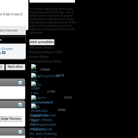
Ich möchte regelmäßig interessante
Angebote per eMail erhalten. Meine
 0 bis 0 von 0
eMail-Adresse wird nicht an andere
Unternehmen weitergegeben. Diese
Einwilligung zur Nutzung meiner eMail-
Adresse für Werbezwecke kann ich
jederzeit mit Wirkung für die Zukunft
durchsuchen
widerrufen.
on
BBSzene Shops
e Grauen
Bodybuilding Artikel
1
Letzte Bilder
Meistgelesene Texte
Die Spiegelhypothese
22
Nach oben
(20066)
Flex 05/15
(2378)
GNBF I. Int. Deutsche
Meisterschaft 2015 - Fotos
DSG
(1749)
Sportrevue 6/15
(1672)
Anabolika: Geldstrafe für
34-Jährigen
(4268)
Shop Kategorien
Frauen Fitness
Trainingsbooster
Weight Gainer
Vor dem Training