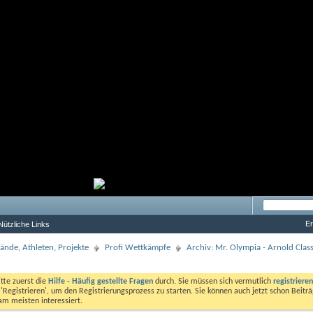
Er
Nützliche Links
nde, Athleten, Projekte
Profi Wettkämpfe
Archiv: Mr. Olympia - Arnold Class
itte zuerst die
Hilfe - Häufig gestellte Fragen
durch. Sie müssen sich vermutlich
registrieren
'Registrieren', um den Registrierungsprozess zu starten. Sie können auch jetzt schon Beiträ
am meisten interessiert.