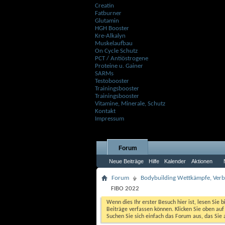
Creatin
Fatburner
Glutamin
HGH Booster
Kre-Alkalyn
Muskelaufbau
On Cycle Schutz
PCT / Antiöstrogene
Proteine u. Gainer
SARMs
Testobooster
Trainingsbooster
Trainingsbooster
Vitamine, Minerale, Schutz
Kontakt
Impressum
Forum
Neue Beiträge
Hilfe
Kalender
Aktionen
Forum
Bodybuilding Wettkämpfe, Verbä
FIBO 2022
Wenn dies Ihr erster Besuch hier ist, lesen Sie b
Beiträge verfassen können. Klicken Sie oben auf 
Suchen Sie sich einfach das Forum aus, das Sie 