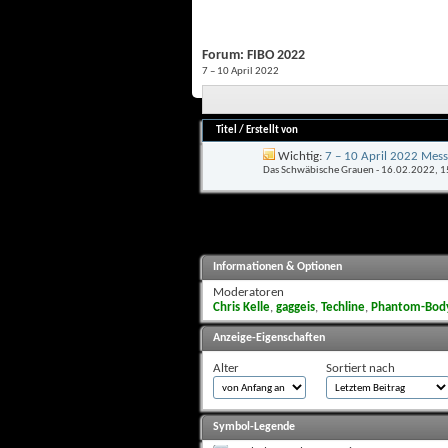
Forum:
FIBO 2022
7 – 10 April 2022
Titel
/
Erstellt von
Wichtig:
7 – 10 April 2022 Mes
Das Schwäbische Grauen
- 16.02.2022, 1
Informationen & Optionen
Moderatoren
Chris Kelle
,
gaggeis
,
Techline
,
Phantom-Body
Anzeige-Eigenschaften
Alter
Sortiert nach
Symbol-Legende