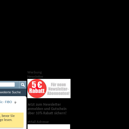
Werbung
Newsletter
weiterte Suche
ic- FIBO
Jetzt zum Newsletter
anmelden und Gutschein
über 10% Rabatt sichern!
, bevor Sie
ge lesen.
eMail Adresse