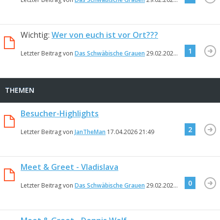
Wichtig:
Wer von euch ist vor Ort???
1
Letzter Beitrag von
Das Schwäbische Grauen
29.02.2024
18:10
THEMEN
Besucher-Highlights
2
Letzter Beitrag von
JanTheMan
17.04.2026
21:49
Meet & Greet - Vladislava
0
Letzter Beitrag von
Das Schwäbische Grauen
29.02.2024
18:20