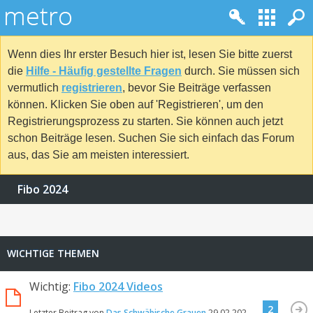
Wenn dies Ihr erster Besuch hier ist, lesen Sie bitte zuerst
die
Hilfe - Häufig gestellte Fragen
durch. Sie müssen sich
vermutlich
registrieren
, bevor Sie Beiträge verfassen
können. Klicken Sie oben auf 'Registrieren', um den
Registrierungsprozess zu starten. Sie können auch jetzt
schon Beiträge lesen. Suchen Sie sich einfach das Forum
aus, das Sie am meisten interessiert.
Fibo 2024
WICHTIGE THEMEN
Wichtig:
Fibo 2024 Videos
2
Letzter Beitrag von
Das Schwäbische Grauen
29.02.2024
18:25