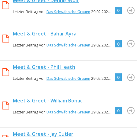
Meet & Greet - Dennis Wolf
0
Letzter Beitrag von
Das Schwäbische Grauen
29.02.2024
18:19
Meet & Greet - Bahar Ayra
0
Letzter Beitrag von
Das Schwäbische Grauen
29.02.2024
18:18
Meet & Greet - Phil Heath
0
Letzter Beitrag von
Das Schwäbische Grauen
29.02.2024
18:16
Meet & Greet - William Bonac
0
Letzter Beitrag von
Das Schwäbische Grauen
29.02.2024
18:15
Meet & Greet - Jay Cutler