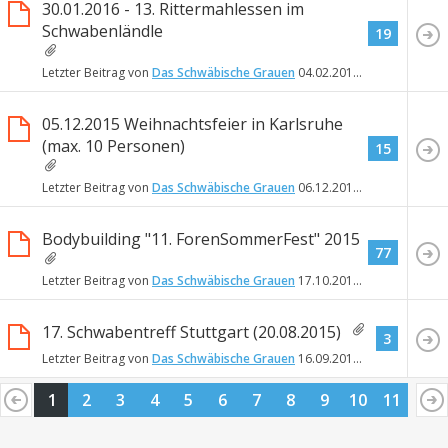
30.01.2016 - 13. Rittermahlessen im
Schwabenländle
19
Letzter Beitrag von
Das Schwäbische Grauen
04.02.2016
20:11
05.12.2015 Weihnachtsfeier in Karlsruhe
(max. 10 Personen)
15
Letzter Beitrag von
Das Schwäbische Grauen
06.12.2015
11:59
Bodybuilding "11. ForenSommerFest" 2015
77
Letzter Beitrag von
Das Schwäbische Grauen
17.10.2015
17:41
17. Schwabentreff Stuttgart (20.08.2015)
3
Letzter Beitrag von
Das Schwäbische Grauen
16.09.2015
17:59
1
2
3
4
5
6
7
8
9
10
11