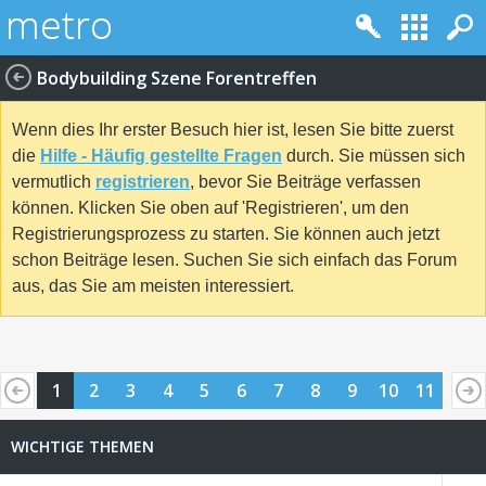
Bodybuilding Szene Forentreffen
Wenn dies Ihr erster Besuch hier ist, lesen Sie bitte zuerst
die
Hilfe - Häufig gestellte Fragen
durch. Sie müssen sich
vermutlich
registrieren
, bevor Sie Beiträge verfassen
können. Klicken Sie oben auf 'Registrieren', um den
Registrierungsprozess zu starten. Sie können auch jetzt
schon Beiträge lesen. Suchen Sie sich einfach das Forum
aus, das Sie am meisten interessiert.
1
2
3
4
5
6
7
8
9
10
11
WICHTIGE THEMEN