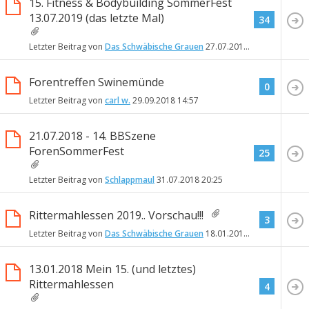
15. Fitness & Bodybuilding SommerFest
13.07.2019 (das letzte Mal)
34
Letzter Beitrag von
Das Schwäbische Grauen
27.07.2019
11:02
Forentreffen Swinemünde
0
Letzter Beitrag von
carl w.
29.09.2018
14:57
21.07.2018 - 14. BBSzene
ForenSommerFest
25
Letzter Beitrag von
Schlappmaul
31.07.2018
20:25
Rittermahlessen 2019.. Vorschau!!!
3
Letzter Beitrag von
Das Schwäbische Grauen
18.01.2018
17:06
13.01.2018 Mein 15. (und letztes)
Rittermahlessen
4