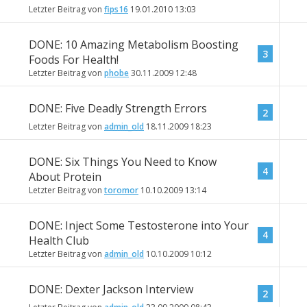
Letzter Beitrag von
fips16
19.01.2010
13:03
DONE: 10 Amazing Metabolism Boosting
3
Foods For Health!
Letzter Beitrag von
phobe
30.11.2009
12:48
DONE: Five Deadly Strength Errors
2
Letzter Beitrag von
admin_old
18.11.2009
18:23
DONE: Six Things You Need to Know
4
About Protein
Letzter Beitrag von
toromor
10.10.2009
13:14
DONE: Inject Some Testosterone into Your
4
Health Club
Letzter Beitrag von
admin_old
10.10.2009
10:12
DONE: Dexter Jackson Interview
2