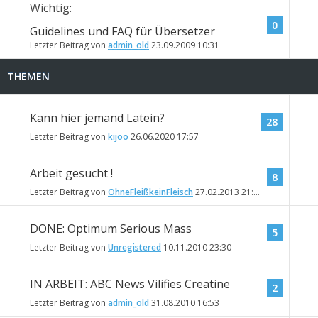
Wichtig:
0
Guidelines und FAQ für Übersetzer
Letzter Beitrag von
admin_old
23.09.2009
10:31
THEMEN
Kann hier jemand Latein?
28
Letzter Beitrag von
kijoo
26.06.2020
17:57
Arbeit gesucht !
8
Letzter Beitrag von
OhneFleißkeinFleisch
27.02.2013
21:12
DONE: Optimum Serious Mass
5
Letzter Beitrag von
Unregistered
10.11.2010
23:30
IN ARBEIT: ABC News Vilifies Creatine
2
Letzter Beitrag von
admin_old
31.08.2010
16:53