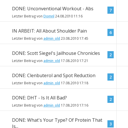
DONE: Unconventional Workout - Abs
7
Letzter Beitrag von
Domnl
24.08.2010
11:16
IN ARBEIT: All About Shoulder Pain
6
Letzter Beitrag von
admin_old
23.08.2010
17:45
DONE: Scott Siegel's Jailhouse Chronicles
2
Letzter Beitrag von
admin_old
17.08.2010
17:21
DONE: Clenbuterol and Spot Reduction
2
Letzter Beitrag von
admin_old
17.08.2010
17:18
DONE: DHT - Is It All Bad?
2
Letzter Beitrag von
admin_old
17.08.2010
17:16
DONE: What's Your Type? Of Protein That
3
Is...