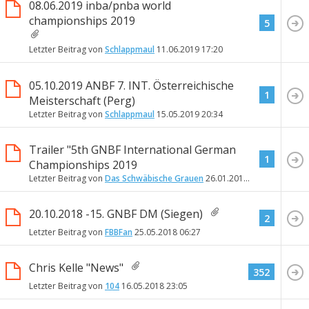
08.06.2019 inba/pnba world
championships 2019
5
Letzter Beitrag von
Schlappmaul
11.06.2019
17:20
05.10.2019 ANBF 7. INT. Österreichische
1
Meisterschaft (Perg)
Letzter Beitrag von
Schlappmaul
15.05.2019
20:34
Trailer "5th GNBF International German
1
Championships 2019
Letzter Beitrag von
Das Schwäbische Grauen
26.01.2019
16:34
20.10.2018 -15. GNBF DM (Siegen)
2
Letzter Beitrag von
FBBFan
25.05.2018
06:27
Chris Kelle "News"
352
Letzter Beitrag von
104
16.05.2018
23:05