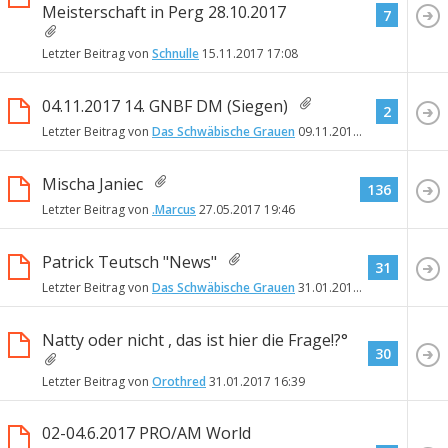
Meisterschaft in Perg 28.10.2017
7
Letzter Beitrag von
Schnulle
15.11.2017
17:08
04.11.2017 14. GNBF DM (Siegen)
2
Letzter Beitrag von
Das Schwäbische Grauen
09.11.2017
00:03
Mischa Janiec
136
Letzter Beitrag von
.Marcus
27.05.2017
19:46
Patrick Teutsch "News"
31
Letzter Beitrag von
Das Schwäbische Grauen
31.01.2017
18:28
Natty oder nicht , das ist hier die Frage!?°
30
Letzter Beitrag von
Orothred
31.01.2017
16:39
02-04.6.2017 PRO/AM World