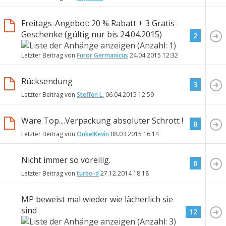
Freitags-Angebot: 20 % Rabatt + 3 Gratis-
Geschenke (gültig nur bis 24.04.2015)
2
Letzter Beitrag von
Furor Germanicus
24.04.2015
12:32
Rücksendung
3
Letzter Beitrag von
Steffen L.
06.04.2015
12:59
Ware Top....Verpackung absoluter Schrott !
8
Letzter Beitrag von
OnkelKevin
08.03.2015
16:14
Nicht immer so voreilig.
6
Letzter Beitrag von
turbo-d
27.12.2014
18:18
MP beweist mal wieder wie lächerlich sie
sind
12