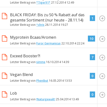
Letzter Beitrag von
*Tiger91*
27.12.2014
12:49
BLACK FRIDAY: Bis zu 50 % Rabatt auf das
1
gesamte Sortiment (nur heute - 28.11.14)
Letzter Beitrag von
^chris
28.11.2014
19:27
Myprotein Bcaas/Aromen
10
Letzter Beitrag von
Furor Germanicus
22.10.2014
22:24
Exceed Booster?!
7
Letzter Beitrag von
simme
16.10.2014
14:39
Vegan Blend
0
Letzter Beitrag von
Phenibut
16.05.2014
13:53
Lob
0
Letzter Beitrag von
!Naturgewalt!
25.04.2014
13:49